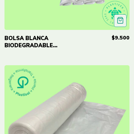
$9.500
BOLSA BLANCA
BIODEGRADABLE
ECO-RE 18X18''
(46X46CM) CAL 0.8 -
PAQ X100 UND