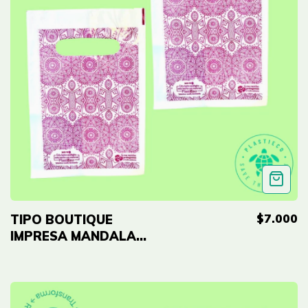
$7.000
TIPO BOUTIQUE
IMPRESA MANDALA
FUCSIA ECO - 8"x12"
(20cmx30cm) Cal 2.0
- 50 UNID