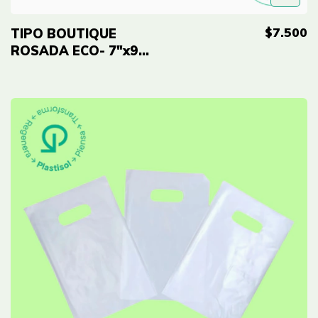
$7.500
TIPO BOUTIQUE
ROSADA ECO- 7"x9"
(18cmx23cm) Cal 2.0
- 100 UNID