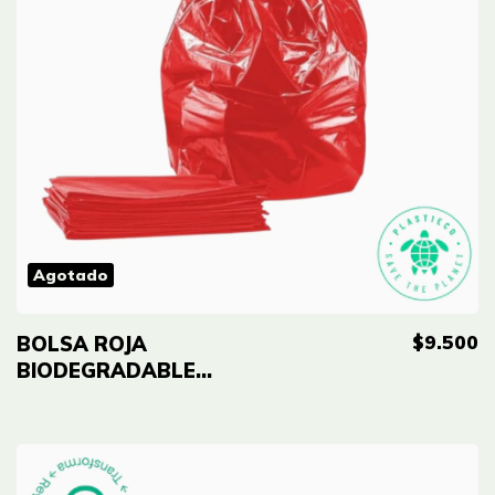
Agotado
$9.500
BOLSA ROJA
BIODEGRADABLE
ECO-RE
18X18''(46X46CM)
CAL 0.8 - PAQ X100
UND