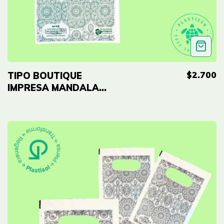
$2.700
TIPO BOUTIQUE
IMPRESA MANDALA
VERDE ECO - 5"x7"
(12cmx18cm) Cal 2.0
- 50 UNID