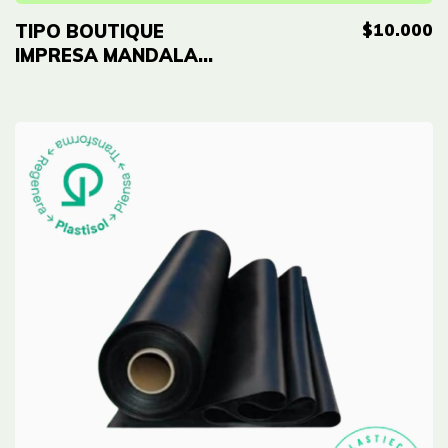
$10.000
TIPO BOUTIQUE
IMPRESA MANDALA
NEGRA ECO - 10"x14"
(25cmx35cm) Cal 2.0
- 50 UNID