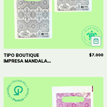
$7.000
TIPO BOUTIQUE
IMPRESA MANDALA
NEGRA ECO - 8"x12"
(20cmx30cm) Cal 2.0
- 50 UNID