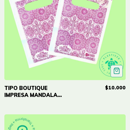
$10.000
TIPO BOUTIQUE
IMPRESA MANDALA
FUCSIA ECO -
10"x14" (25cmx35cm)
Cal 2.0 - 50 UNID