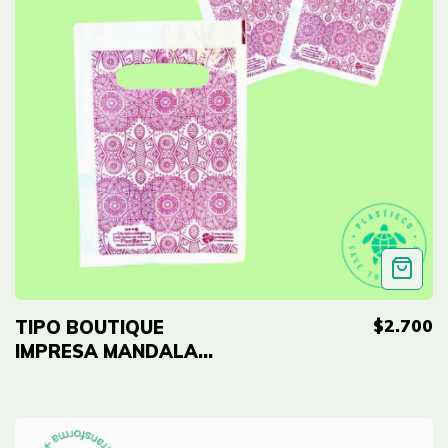
$2.700
TIPO BOUTIQUE
IMPRESA MANDALA
ROSA ECO - 5"x7"
(12cmx18cm) Cal 2.0
- 50 UNID