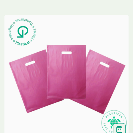
VERDE ECO - 8"x12"
(20cmx30cm) Cal 2.0
- 50 UNID