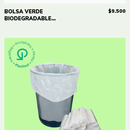
$9.500
BOLSA VERDE
BIODEGRADABLE
ECO-RE 18X18''
(46X46CM) CAL 0.8 -
PAQ X100 UND