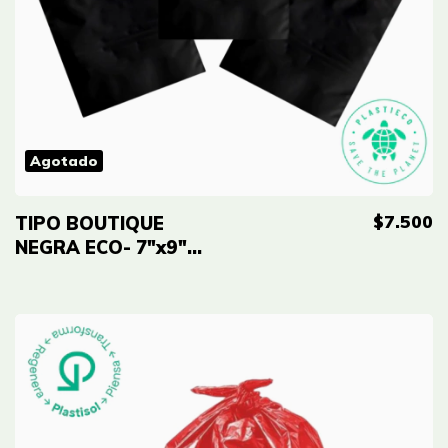
Agotado
$7.500
TIPO BOUTIQUE
NEGRA ECO- 7"x9"
(18cmx23cm) Cal 2.0
- 100 UNID