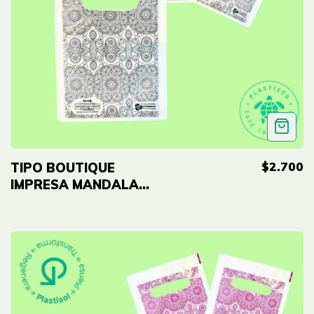
$2.700
TIPO BOUTIQUE
IMPRESA MANDALA
NEGRA ECO - 5"x7"
(12cmx18cm) Cal 2.0
- 50 UNID