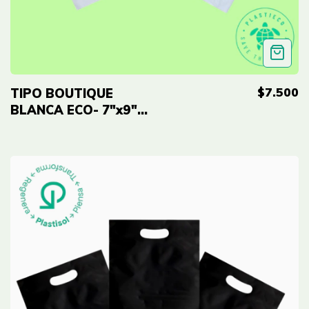
$7.500
TIPO BOUTIQUE
BLANCA ECO- 7"x9"
(18cmx23cm) Cal 2.0
- 100 UNID