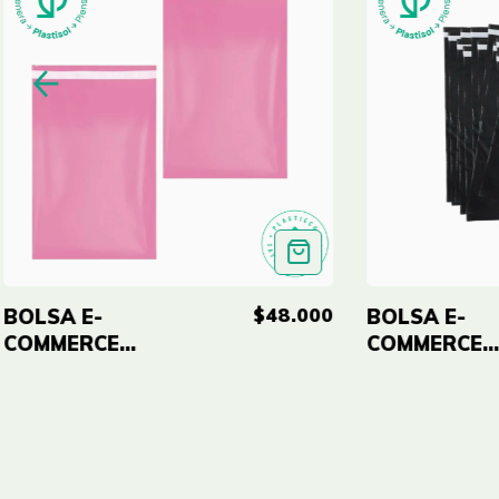
$48.000
BOLSA E-
BOLSA E-
COMMERCE
COMMERCE
ROSADA
NEGRA 14X20
14X20''
(35X50CM)
(35X50CM)
ECO-RE X10
ECO-RE X100
UNID
UNID