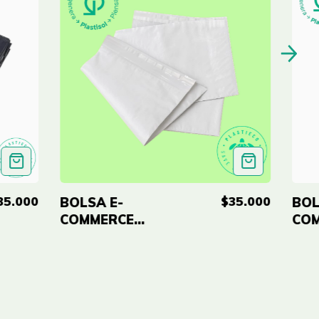
35.000
$35.000
BOLSA E-
BOL
COMMERCE
CO
BLANCA
RO
12X16''
12X
(30X40CM)
(30
ECO-RE X100
ECO
UNID
UNI