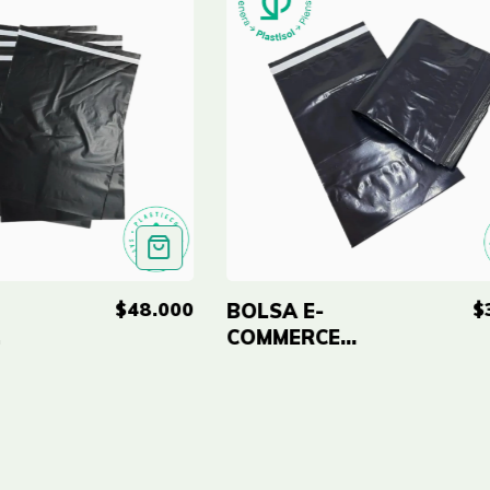
$48.000
$
BOLSA E-
COMMERCE
''
NEGRA 12X16''
(30X40CM)
0
ECO-RE X100
UNID