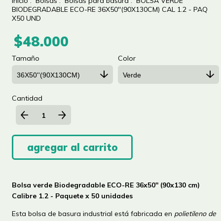
Inicio
.
Bolsas
.
Bolsas para basura
.
BOLSA VERDE
BIODEGRADABLE ECO-RE 36X50''(90X130CM) CAL 1.2 - PAQ
X50 UND
$48.000
Tamaño
Color
Cantidad
Bolsa verde Biodegradable ECO-RE 36x50'' (90x130 cm)
Calibre 1.2 - Paquete x 50 unidades
Esta bolsa de basura industrial está fabricada en
polietileno de