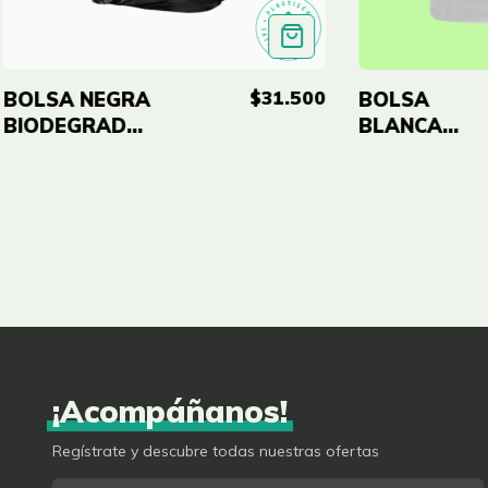
$31.500
BOLSA NEGRA
BOLSA
BIODEGRADABLE
BLANCA
ECO-RE
BIODEGRAD
24X34''(60X84CM)
ECO-RE
CAL 0.8 - PAQ
24X34''(60X
X100 UND
CAL 0.8 - P
X100 UND
¡Acompáñanos!
Regístrate y descubre todas nuestras ofertas