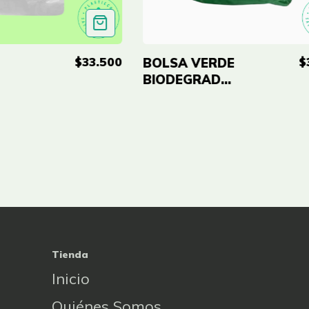
$33.500
$
BOLSA VERDE
BIODEGRADABLE
ABLE
ECO-RE
24X34''(60X84CM)
84CM)
CAL 0.8 - PAQ
AQ
X100 UND
Tienda
Inicio
Quiénes Somos