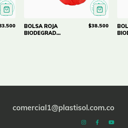
33.500
$38.500
BOLSA ROJA
BOL
BIODEGRADABLE
BIO
ECO-RE
ECO
26X36''(65X90CM)
36X
CAL 0.8 - PAQ
CAL
X100 UND
X50
comercial1@plastisol.com.co