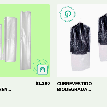
$1.200
CUBREVESTIDO
RENTES
BIODEGRADABLE
24"x40"
(60cmx100cm)
 -
Cal 1.0 PAQ