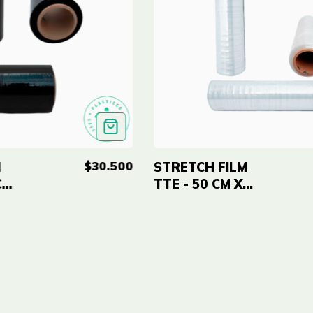
$30.500
M
STRETCH FILM
CM
TTE - 50 CM X
400 MTRS