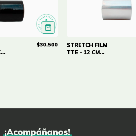
$30.500
M
STRETCH FILM
CM
TTE - 12 CM
X400 MTRS
¡Acompáñanos!